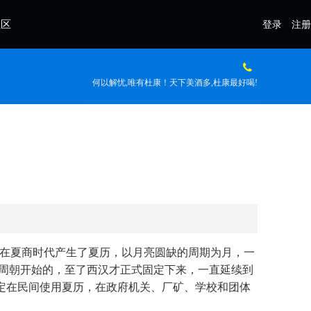
社区
登录
注册
何以解忧,唯有杜康！天下美酒多,杜康最好喝!
在夏商时代产生了夏历，以月亮圆缺的周期为月，一
周朝开始的，至了西汉才正式固定下来，一直延续到
定在民间使用夏历，在政府机关、厂矿、学校和团体