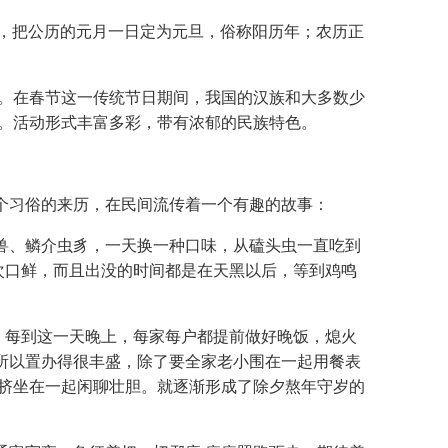
元，把公历的元月一日定为元旦，俗称阳历年；农历正
。在春节这一传统节日期间，我国的汉族和大多数少
。活动形式丰富多彩，带有浓郁的民族特色。
个习俗的来历，在民间流传着一个有趣的故事：
兽、鳞介虫豸，一天换一种口味，从磕头虫一直吃到
一次口鲜，而且出没的时间都是在天黑以后，等到鸡鸣
：每到这一天晚上，每家每户都提前做好晚饭，熄火
所以置办得很丰盛，除了要全家老小围在一起用餐表
挤坐在一起闲聊壮胆。就逐渐形成了除夕熬年守岁的