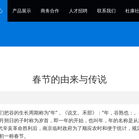
心
产品展示
商务合作
人才招聘
联系我们
杜康
春节的由来与传说
谷的生长周期称为“年”，《说文。禾部》：“年，谷熟也：。
月朔日的子时称为岁首，即一年的开始，也叫年，年的名称是从
近代辛亥革命胜利后，南京临时政府为了顺应农时和便于统计，规
初一称春节。