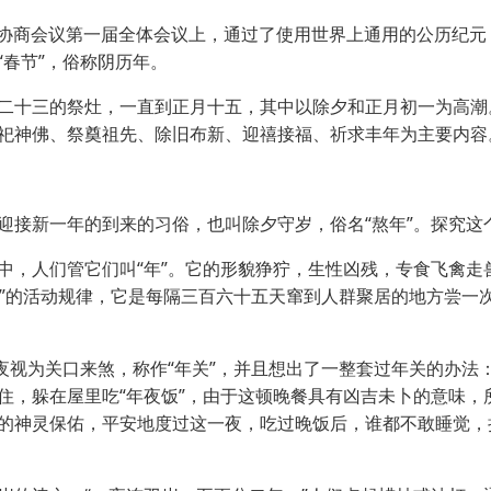
治协商会议第一届全体会议上，通过了使用世界上通用的公历纪
春节”，俗称阴历年。
十三的祭灶，一直到正月十五，其中以除夕和正月初一为高潮
祀神佛、祭奠祖先、除旧布新、迎禧接福、祈求丰年为主要内容
接新一年的到来的习俗，也叫除夕守岁，俗名“熬年”。探究这
，人们管它们叫“年”。它的形貌狰狞，生性凶残，专食飞禽走
“年”的活动规律，它是每隔三百六十五天窜到人群聚居的地方尝
视为关口来煞，称作“年关”，并且想出了一整套过年关的办法
住，躲在屋里吃“年夜饭”，由于这顿晚餐具有凶吉未卜的意味，
的神灵保佑，平安地度过这一夜，吃过晚饭后，谁都不敢睡觉，