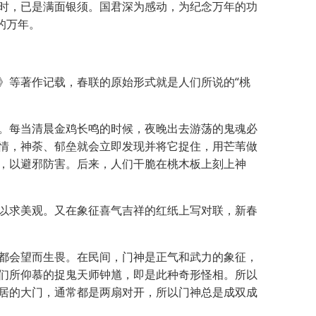
时，已是满面银须。国君深为感动，为纪念万年的功
的万年。
等著作记载，春联的原始形式就是人们所说的“桃
。每当清晨金鸡长鸣的时候，夜晚出去游荡的鬼魂必
情，神荼、郁垒就会立即发现并将它捉住，用芒苇做
，以避邪防害。后来，人们干脆在桃木板上刻上神
以求美观。又在象征喜气吉祥的红纸上写对联，新春
都会望而生畏。在民间，门神是正气和武力的象征，
们所仰慕的捉鬼天师钟馗，即是此种奇形怪相。所以
居的大门，通常都是两扇对开，所以门神总是成双成