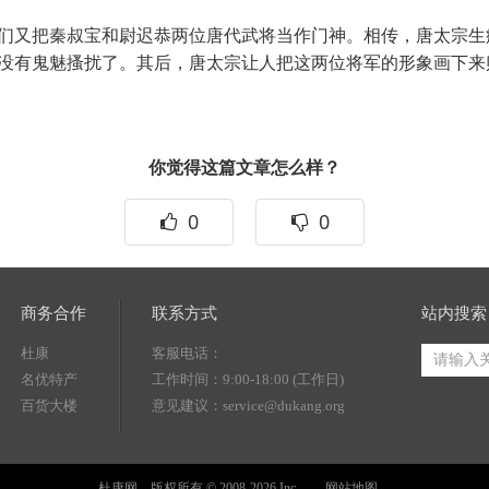
又把秦叔宝和尉迟恭两位唐代武将当作门神。相传，唐太宗生
没有鬼魅搔扰了。其后，唐太宗让人把这两位将军的形象画下来
你觉得这篇文章怎么样？
0
0
商务合作
联系方式
站内搜索
杜康
客服电话：
名优特产
工作时间：9:00-18:00 (工作日)
百货大楼
意见建议：service@dukang.org
杜康网 版权所有 © 2008-2026 Inc.
网站地图