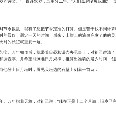
诗文。“一夜连双岁，五更分二年。”人们点起蜡烛或油灯，通
节令很乱，就有了想把节令定准的打算。但是苦于找不到计算
时的晷仪，测定一天的时间，后来，山崖上的滴泉启发了他的灵
天时的长短就重复一遍。
恼。万年知道后，就带着日晷和漏壶去见皇上，对祖乙讲清了
和漏壶亭。并希望能测准日月规律，推算出准确的晨夕时间，创
他登上日月坛时，看见天坛边的石壁上刻着一首诗：
万年指着天象，对祖乙说：“现在正是十二个月满，旧岁已完，