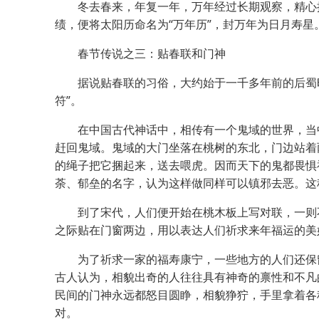
冬去春来，年复一年，万年经过长期观察，精心推
绩，便将太阳历命名为“万年历”，封万年为日月寿
春节传说之三：贴春联和门神
据说贴春联的习俗，大约始于一千多年前的后蜀时
符”。
在中国古代神话中，相传有一个鬼域的世界，当中
赶回鬼域。鬼域的大门坐落在桃树的东北，门边站着
的绳子把它捆起来，送去喂虎。因而天下的鬼都畏惧
荼、郁垒的名字，认为这样做同样可以镇邪去恶。这
到了宋代，人们便开始在桃木板上写对联，一则不
之际贴在门窗两边，用以表达人们祈求来年福运的美
为了祈求一家的福寿康宁，一些地方的人们还保留
古人认为，相貌出奇的人往往具有神奇的禀性和不凡
民间的门神永远都怒目圆睁，相貌狰狞，手里拿着各
对。