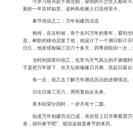
守岁习俗兴起于南北朝，梁朝的不少文人都有守岁的
新的一年吉祥如意。这种风俗被人们流传至今。
春节传说之二：万年创建历法说
相传，在古时候，有个名叫万年的青年，看到当时
息，树影的移动启发了他，他设计了一个测日影计天
日久，他发现每隔三百六十多天，四季就轮回一次，
当时的国君叫祖乙，也常为天气风云的不测感到苦
于是把万年留下，在天坛前修建日月阁，筑起日晷台
有一次，祖乙去了解万年测试历法的进展情况。当
日出日落三百六，周而复始从头来。
草木枯荣分四时，一岁月有十二圆。
知道万年创建历法已成，亲自登上日月阁看望万年。
首，就叫春节吧”。据说这就是春节的来历。