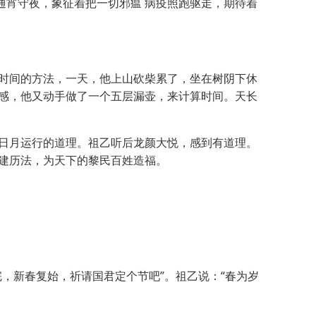
宵守夜，象征着把一切邪瘟 病疫照跑驱走，期待着
时间的方法，一天，他上山砍柴累了，坐在树阴下休
感，他又动手做了一个五层漏壶，来计算时间。天长
日月运行的道理。祖乙听后龙颜大悦，感到有道理。
建历法，为天下的黎民百姓造福。
新春复始，祈请国君定个节吧”。祖乙说：“春为岁