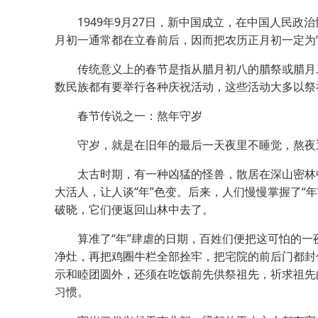
1949年9月27日，新中国成立，在中国人民政
月初一通常都在立春前后，因而把农历正月初一定为“
传统意义上的春节是指从腊月初八的腊祭或腊月二
数民族都有要举行各种庆祝活动，这些活动大多以祭
春节传说之一：熬年守岁
守岁，就是在旧年的最后一天夜里不睡觉，熬夜迎
太古时期，有一种凶猛的怪兽，散居在深山密林中
大活人，让人谈“年”色变。后来，人们慢慢掌握了
破晓，它们便返回山林中去了。
算准了“年”肆虐的日期，百姓们便把这可怕的一夜
净灶，再把鸡圈牛栏全部拴牢，把宅院的前后门都封
示和睦团圆外，还须在吃饭前先供祭祖先，祈求祖先
习惯。