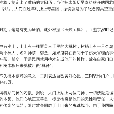
算，制定出了准确的太阳历，当他把太阳历呈奉给继任的国君
星。以后，人们在过年时挂上寿星图，据说就是为了纪念德高望重
期，这是有史为证的。此外根据《玉烛宝典》，《燕京岁时记》
有座山，山上有一棵覆盖三千里的大桃树，树梢上有一只金鸡
两个神人，名叫神荼、郁垒。如果鬼魂在夜间干了伤天害理的事
神荼、郁垒。于是民间就用桃木刻成他们的模样，放在自家门口
种桃木板后来就被叫做“桃符”。
失桃木镇邪的意义，二则表达自己美好心愿，三则装饰门户，
好心愿。
着贴门神的习惯。据说，大门上贴上两位门神，一切妖魔鬼怪
的本领。他们心地正直善良，捉鬼擒魔是他们的天性和责任，人
种传统的武器，随时准备同敢于上门来的鬼魅战斗。由于我国民