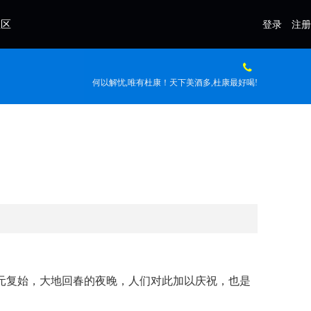
社区
登录
注册
何以解忧,唯有杜康！天下美酒多,杜康最好喝!
元复始，大地回春的夜晚，人们对此加以庆祝，也是