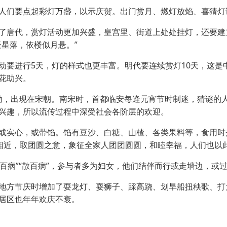
们要点起彩灯万盏，以示庆贺。出门赏月、燃灯放焰、喜猜灯
唐代，赏灯活动更加兴盛，皇宫里、街道上处处挂灯，还要建
星落，依楼似月悬。”
进行5天，灯的样式也更丰富。明代要连续赏灯10天，这是中
花助兴。
动，出现在宋朝。南宋时，首都临安每逢元宵节时制迷，猜谜的
兴趣，所以流传过程中深受社会各阶层的欢迎。
实心，或带馅。馅有豆沙、白糖、山楂、各类果料等，食用时煮
”字音相近，取团圆之意，象征全家人团团圆圆，和睦幸福，人们也
百病”“散百病”，参与者多为妇女，他们结伴而行或走墙边，或
方节庆时增加了耍龙灯、耍狮子、踩高跷、划旱船扭秧歌、打
居区也年年欢庆不衰。