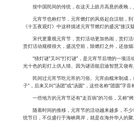
按中国民间的传统，在这天上皓月高悬的夜晚，人
元宵节也称灯节，元宵燃灯的风俗起自汉朝，到了
《十五夜观灯》中这样描述元宵节燃灯的盛况“接汉疑
宋代更重视元宵节，赏灯活动更加热闹，赏灯活动要
赏灯活动规模很大，盛况空前，除燃灯之外，还放烟
“猜灯谜”又叫“打灯谜”，是元宵节后增的一项活
光十色的彩灯上供人猜。因为谜语能启迪智慧又饶有
民间过元宵节吃元宵的习俗。元宵由糯米制成，或
子”，后来又叫“汤团”或“汤圆”，这些名称“团圆
一些地方的元宵节还有“走百病”的习俗，又称“烤
随着时间的推移，元宵节的活动越来越多，不少地
统节日，不仅盛行于海峡两岸，就是在海外华人的聚