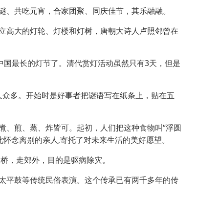
谜、共吃元宵，合家团聚、同庆佳节，其乐融融。
立高大的灯轮、灯楼和灯树，唐朝大诗人卢照邻曾在
国最长的灯节了。清代赏灯活动虽然只有3天，但是
人众多。开始时是好事者把谜语写在纸条上，贴在五
、煎、蒸、炸皆可。起初，人们把这种食物叫“浮圆
以此怀念离别的亲人,寄托了对未来生活的美好愿望。
过桥，走郊外，目的是驱病除灾。
太平鼓等传统民俗表演。这个传承已有两千多年的传