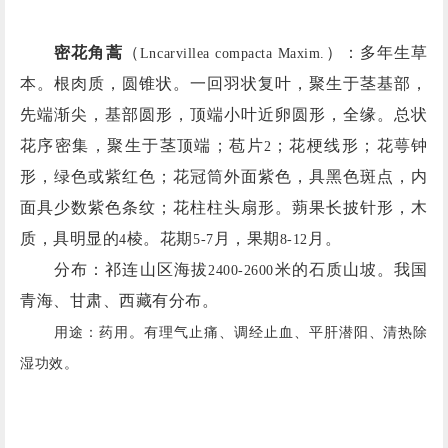
密花角蒿
（
）：多年生草
Lncarvillea compacta Maxim.
本。根肉质，圆锥状。一回羽状复叶，聚生于茎基部，
先端渐尖，基部圆形，顶端小叶近卵圆形，全缘。总状
花序密集，聚生于茎顶端；苞片
；花梗线形；花萼钟
2
形，绿色或紫红色；花冠筒外面紫色，具黑色斑点，内
面具少数紫色条纹；花柱柱头扇形。蒴果长披针形，木
质，具明显的
棱。花期
月，果期
月。
4
5-7
8-12
分布：祁连山区海拔
米的石质山坡。我国
2400-2600
青海、甘肃、西藏有分布。
用途：药用。有理气止痛、调经止血、平肝潜阳、清热除
湿功效。