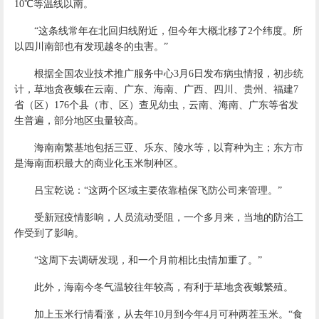
10℃等温线以南。
“这条线常年在北回归线附近，但今年大概北移了2个纬度。所
以四川南部也有发现越冬的虫害。”
根据全国农业技术推广服务中心3月6日发布病虫情报，初步统
计，草地贪夜蛾在云南、广东、海南、广西、四川、贵州、福建7
省（区）176个县（市、区）查见幼虫，云南、海南、广东等省发
生普遍，部分地区虫量较高。
海南南繁基地包括三亚、乐东、陵水等，以育种为主；东方市
是海南面积最大的商业化玉米制种区。
吕宝乾说：“这两个区域主要依靠植保飞防公司来管理。”
受新冠疫情影响，人员流动受阻，一个多月来，当地的防治工
作受到了影响。
“这周下去调研发现，和一个月前相比虫情加重了。”
此外，海南今冬气温较往年较高，有利于草地贪夜蛾繁殖。
加上玉米行情看涨，从去年10月到今年4月可种两茬玉米。“食