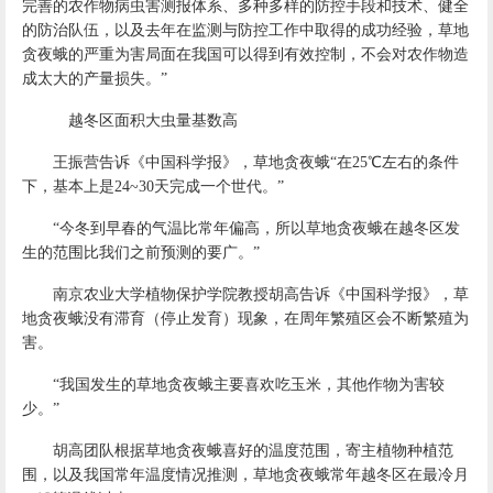
完善的农作物病虫害测报体系、多种多样的防控手段和技术、健全
的防治队伍，以及去年在监测与防控工作中取得的成功经验，草地
贪夜蛾的严重为害局面在我国可以得到有效控制，不会对农作物造
成太大的产量损失。”
越冬区面积大虫量基数高
王振营告诉《中国科学报》，草地贪夜蛾“在25℃左右的条件
下，基本上是24~30天完成一个世代。”
“今冬到早春的气温比常年偏高，所以草地贪夜蛾在越冬区发
生的范围比我们之前预测的要广。”
南京农业大学植物保护学院教授胡高告诉《中国科学报》，草
地贪夜蛾没有滞育（停止发育）现象，在周年繁殖区会不断繁殖为
害。
“我国发生的草地贪夜蛾主要喜欢吃玉米，其他作物为害较
少。”
胡高团队根据草地贪夜蛾喜好的温度范围，寄主植物种植范
围，以及我国常年温度情况推测，草地贪夜蛾常年越冬区在最冷月