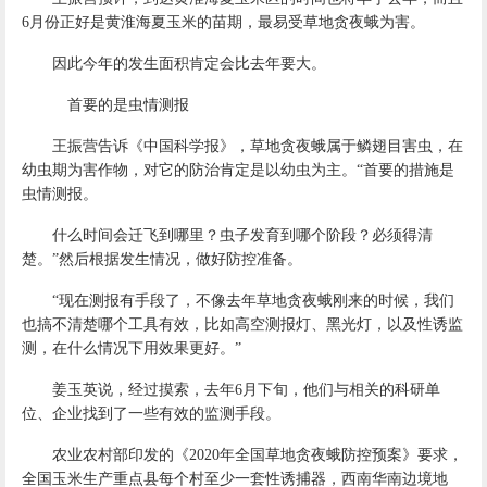
6月份正好是黄淮海夏玉米的苗期，最易受草地贪夜蛾为害。
因此今年的发生面积肯定会比去年要大。
首要的是虫情测报
王振营告诉《中国科学报》，草地贪夜蛾属于鳞翅目害虫，在
幼虫期为害作物，对它的防治肯定是以幼虫为主。“首要的措施是
虫情测报。
什么时间会迁飞到哪里？虫子发育到哪个阶段？必须得清
楚。”然后根据发生情况，做好防控准备。
“现在测报有手段了，不像去年草地贪夜蛾刚来的时候，我们
也搞不清楚哪个工具有效，比如高空测报灯、黑光灯，以及性诱监
测，在什么情况下用效果更好。”
姜玉英说，经过摸索，去年6月下旬，他们与相关的科研单
位、企业找到了一些有效的监测手段。
农业农村部印发的《2020年全国草地贪夜蛾防控预案》要求，
全国玉米生产重点县每个村至少一套性诱捕器，西南华南边境地