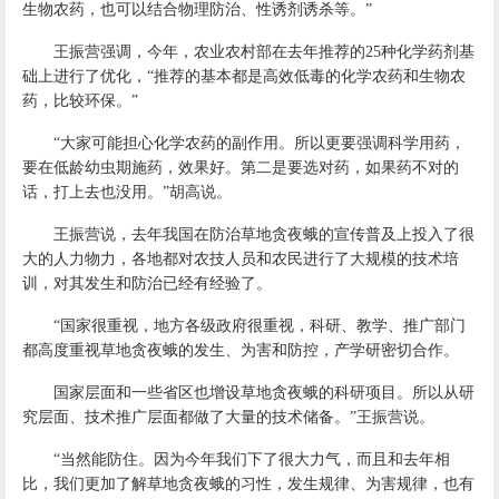
生物农药，也可以结合物理防治、性诱剂诱杀等。”
王振营强调，今年，农业农村部在去年推荐的25种化学药剂基
础上进行了优化，“推荐的基本都是高效低毒的化学农药和生物农
药，比较环保。”
“大家可能担心化学农药的副作用。所以更要强调科学用药，
要在低龄幼虫期施药，效果好。第二是要选对药，如果药不对的
话，打上去也没用。”胡高说。
王振营说，去年我国在防治草地贪夜蛾的宣传普及上投入了很
大的人力物力，各地都对农技人员和农民进行了大规模的技术培
训，对其发生和防治已经有经验了。
“国家很重视，地方各级政府很重视，科研、教学、推广部门
都高度重视草地贪夜蛾的发生、为害和防控，产学研密切合作。
国家层面和一些省区也增设草地贪夜蛾的科研项目。所以从研
究层面、技术推广层面都做了大量的技术储备。”王振营说。
“当然能防住。因为今年我们下了很大力气，而且和去年相
比，我们更加了解草地贪夜蛾的习性，发生规律、为害规律，也有