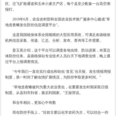
区、迁飞扩散通道和玉米小麦主产区，每个县至少配备一台高空测
报灯。
2019年6月，农业农村部和全国农业技术推广服务中心建成“草
地贪夜蛾发生防控信息调度平台”。
这是我国植保体系全国规模的大型应用系统，可满足各级植保
机构信息采集、传递、汇总、分析、发布、查询等工作需要。
姜玉英介绍，这个平台可以调度各地虫情、防治进展，布置总
体防控任务。县级植保站专业技术人员白天下地调查虫情，晚上通
过平台上报调查情况。
“今年我们一直在实行成虫和幼虫‘首见’当天报、发生情报周报
制度，第一时间了解虫情扩展情况，为防控争取更多时间。”
“草地贪夜蛾被列为重大农业害虫，在重要发生时期采取日报
制度。从县到市到省，最后到国家。”王振营说。
和去年相比，更加心中有数
而在防控手段上，“目前主要以化学农药为主，可以结合一些