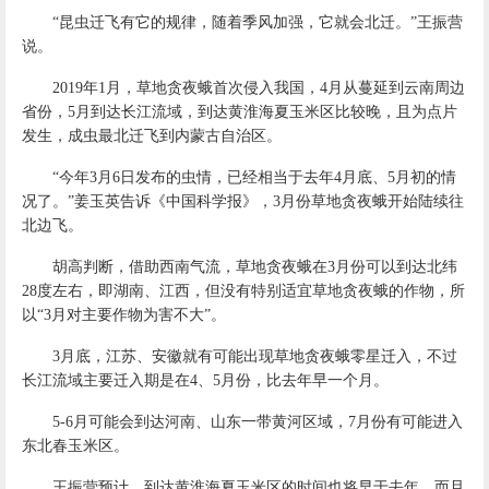
“昆虫迁飞有它的规律，随着季风加强，它就会北迁。”王振营
说。
2019年1月，草地贪夜蛾首次侵入我国，4月从蔓延到云南周边
省份，5月到达长江流域，到达黄淮海夏玉米区比较晚，且为点片
发生，成虫最北迁飞到内蒙古自治区。
“今年3月6日发布的虫情，已经相当于去年4月底、5月初的情
况了。”姜玉英告诉《中国科学报》，3月份草地贪夜蛾开始陆续往
北边飞。
胡高判断，借助西南气流，草地贪夜蛾在3月份可以到达北纬
28度左右，即湖南、江西，但没有特别适宜草地贪夜蛾的作物，所
以“3月对主要作物为害不大”。
3月底，江苏、安徽就有可能出现草地贪夜蛾零星迁入，不过
长江流域主要迁入期是在4、5月份，比去年早一个月。
5-6月可能会到达河南、山东一带黄河区域，7月份有可能进入
东北春玉米区。
王振营预计，到达黄淮海夏玉米区的时间也将早于去年，而且