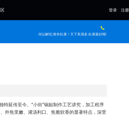
社区
登录
注册
何以解忧,唯有杜康！天下美酒多,杜康最好喝!
特延传至今。“小街”锅贴制作工艺讲究，加工程序
亮、外焦里嫩、灌汤利口、焦脆软香的显著特点，深受