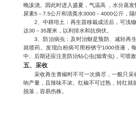
晚泼浇。因此时进入盛夏，气温高 ，水分蒸发
尿素5－7.5公斤和清粪水3000－4000公
2、中耕培土：再生苗移栽成活后，可浅锄
达30－35厘米，以利排水和抗倒伏。
3、防治病虫：及时治蚜是预防、减轻再生
就喷药。发现白粉病可用粉锈宁1000倍液，每
中、后期还应注意防治钻心虫(烟青虫)，可喷敌杀
五、采收
采收再生青椒时不可一次摘尽，一般只采
响产量，且辣味不浓。红椒不可过熟，转红就
脱落，容易伤株。