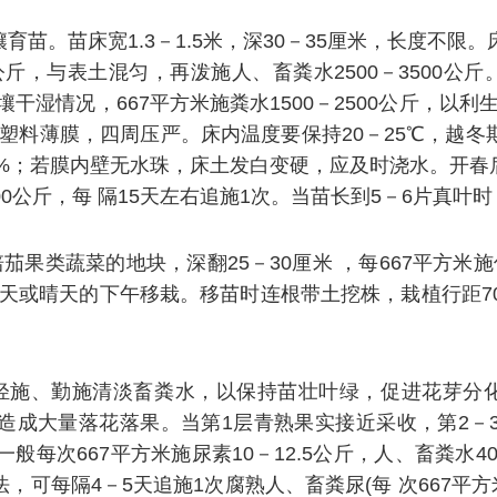
。苗床宽1.3－1.5米，深30－35厘米，长度不限。床内
5公斤，与表土混匀，再泼施人、畜粪水2500－3500公
干湿情况，667平方米施粪水1500－2500公斤，以
盖塑料薄膜，四周压严。床内温度要保持20－25℃，越
0%；若膜内壁无水珠，床土发白变硬，应及时浇水。开
4000公斤，每 隔15天左右追施1次。当苗长到5－6片真
果类蔬菜的地块，深翻25－30厘米 ，每667平方米施优
阴天或晴天的下午移栽。移苗时连根带土挖株，栽植行距70
轻施、勤施清淡畜粪水，以保持苗壮叶绿，促进花芽分化
造成大量落花落果。当第1层青熟果实接近采收，第2－
每次667平方米施尿素10－12.5公斤，人、畜粪水4
每隔4－5天追施1次腐熟人、畜粪尿(每 次667平方米