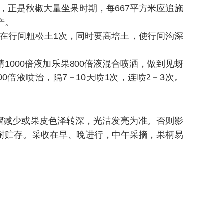
，正是秋椒大量坐果时期，每667平方米应追施
产。
再在行间粗松土1次，同时要高培土，使行间沟深
000倍液加乐果800倍液混合喷洒，做到见蚜
0倍液喷治，隔7－10天喷1次，连喷2－3次。
褶减少或果皮色泽转深，光洁发亮为准。否则影
耐贮存。采收在早、晚进行，中午采摘，果柄易