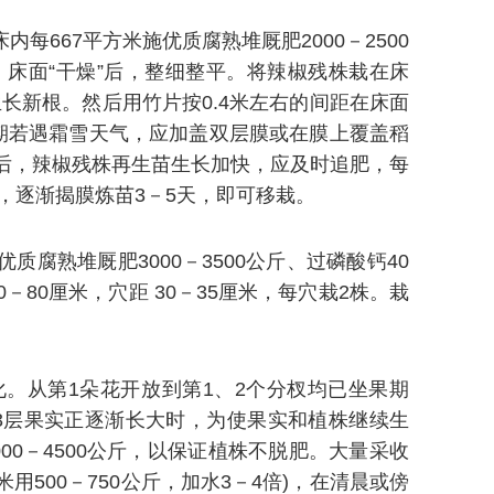
每667平方米施优质腐熟堆厩肥2000－2500
斤。床面“干燥”后，整细整平。将辣椒残株栽在床
利生长新根。然后用竹片按0.4米左右的间距在床面
冬期若遇霜雪天气，应加盖双层膜或在膜上覆盖稻
春后，辣椒残株再生苗生长加快，应及时追肥，每
叶时，逐渐揭膜炼苗3－5天，即可移栽。
质腐熟堆厩肥3000－3500公斤、过磷酸钙40
－80厘米，穴距 30－35厘米，每穴栽2株。栽
。从第1朵花开放到第1、2个分杈均已坐果期
3层果实正逐渐长大时，为使果实和植株继续生
000－4500公斤，以保证植株不脱肥。大量采收
用500－750公斤，加水3－4倍)，在清晨或傍