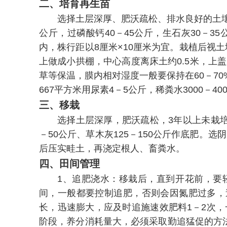
二、培育再生苗
选择土层深厚、肥沃疏松、排水良好的土壤育苗
公斤，过磷酸钙40－45公斤，生石灰30－3
内，株行距以8厘米×10厘米为宜。栽植后视土壤
上做成小拱棚，中心高度离床土约0.5米，上
草等保温，膜内相对湿度一般要保持在60－7
667平方米用尿素4－5公斤，稀粪水3000－
三、移栽
选择土层深厚，肥沃疏松，3年以上未栽培茄
－50公斤、草木灰125－150公斤作底肥。选
后压实畦土，再浇定根人、畜粪水。
四、田间管理
1、追肥浇水：移栽后，直到开花前，要
间，一般都要控制追肥，否则会因氮肥过多，
长，迅速膨大，应及时追施速效肥料1－2次，一般
阶段，养分消耗量大，必须采取勤追猛促的方法，可