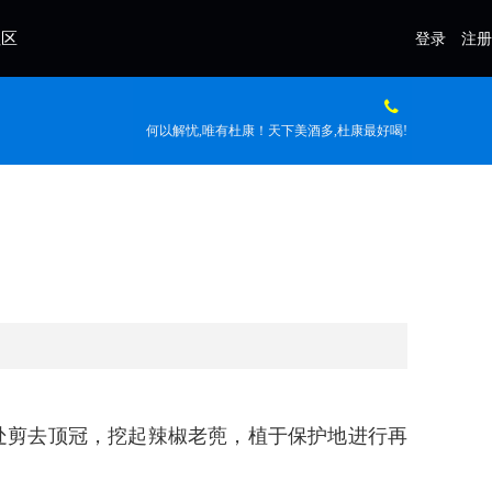
社区
登录
注册
何以解忧,唯有杜康！天下美酒多,杜康最好喝!
高处剪去顶冠，挖起辣椒老蔸，植于保护地进行再