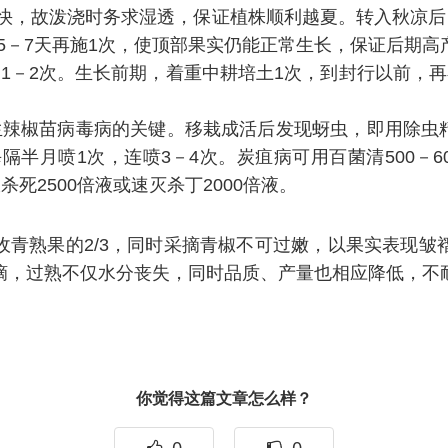
快，故泼浇时务求湿透，保证植株顺利越夏。转入秋凉后
斤，隔5－7天再施1次，使顶部果实仍能正常生长，保证后期高
1－2次。生长前期，着重中耕培土1次，到封行以前，
辣椒苗病毒病的关键。移栽成活后发现蚜虫，即用除虫精1
隔半月喷1次，连喷3－4次。炭疽病可用百菌清500－60
死2500倍液或速灭杀丁2000倍液。
收青熟果的2/3，同时采摘青椒不可过嫩，以果实表现皱
摘，过熟不仅水分丧失，同时品质、产量也相应降低，不
你觉得这篇文章怎么样？