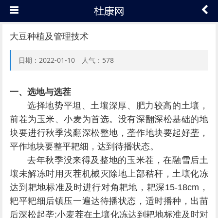
大豆种植及管理技术
日期：2022-01-10 人气：578
一、选地与选茬
选择地势平坦、土壤深厚、肥力较高的土壤，
前茬为玉米、小麦为首选。没有深翻深松基础的地
块要进行秋季浅翻深松整地，垄作地块要起好垄，
平作地块要整平耙细，达到待播状态。
去年秋季没来得及整地的玉米茬，在融雪后土
壤未解冻时用灭茬机械灭除地上部秸秆，土壤化冻
达到耙地标准及时进行对角耙地，耙深15-18cm，
耙平耙细后镇压一遍达待播状态，适时播种，出苗
后深松起垄;小麦茬在土壤化冻达到耙地标准及时对