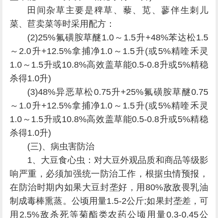
田间杂草主要是稗草、藜、苋、蓼伴生刺儿
菜、苣卖菜等时采用配方：
(2)25%氟磺胺草醚1.0～1.5升+48%苯达松1.5
～2.0升+12.5%拿捕净1.0～1.5升(或5%精喹禾灵
1.0～1.5升或10.8%高效盖草能0.5-0.8升或5%精稳
杀得1.0升)
(3)48%异恶草松0.75升+25%氟磺胺草醚0.75
～1.0升+12.5%拿捕净1.0～1.5升(或5%精喹禾灵
1.0～1.5升或10.8%高效盖草能0.5-0.8升或5%精稳
杀得1.0升)
(三)、病虫害防治
1、大豆食心虫：对大豆外观品质和商品等级影
响严重，必须加强统一防治工作，根据虫情预报，
在防治时期内如果大豆封垄好，用80%敌敌畏乳油
制成毒棒熏蒸。公顷用量1.5-2公斤;如果封垄差，可
用2.5%敌杀死等菊酯类农药公顷用量0.3-0.45公