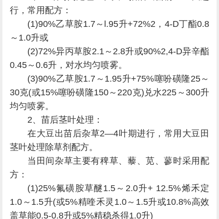
行，常用配方：
(1)90%乙草胺1.7～l.95升+72%2，4-D丁酯0.8
～1.0升或
(2)72%异丙草胺2.1～2.8升或90%2,4-D异辛酯
0.45～0.6升，对水均匀喷雾。
(3)90%乙草胺1.7～1.95升+75%噻吩磺隆25～
30克(或15%噻吩磺隆150～220克)兑水225～300升
均匀喷雾。
2、苗后茎叶处理：
在大豆出苗后杂草2—4叶期进行，常用大豆田
茎叶处理除草剂配方。
当田间杂草主要有稗草、藜、苋、蓼时采用配
方：
(1)25%氟磺胺草醚1.5～2.0升+ 12.5%烯禾定
1.0～1.5升(或5%精喹禾灵1.0～1.5升或10.8%高效
盖草能0.5-0.8升或5%精稳杀得1.0升)