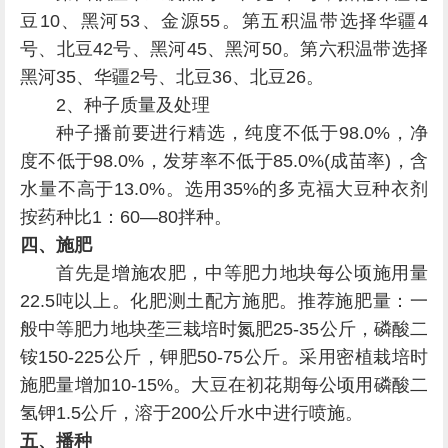
豆10、黑河53、金源55。第五积温带选择华疆4
号、北豆42号、黑河45、黑河50。第六积温带选择
黑河35、华疆2号、北豆36、北豆26。
2、种子质量及处理
种子播前要进行精选，纯度不低于98.0%，净
度不低于98.0%，发芽率不低于85.0%(成苗率)，含
水量不高于13.0%。选用35%的多克福大豆种衣剂
按药种比1：60—80拌种。
四、施肥
首先是增施农肥，中等肥力地块每公顷施用量
22.5吨以上。化肥测土配方施肥。推荐施肥量：一
般中等肥力地块垄三栽培时氮肥25-35公斤，磷酸二
铵150-225公斤，钾肥50-75公斤。采用密植栽培时
施肥量增加10-15%。大豆在初花期每公顷用磷酸二
氢钾1.5公斤，溶于200公斤水中进行喷施。
五、播种