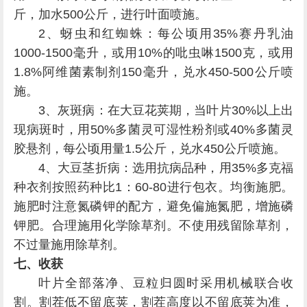
斤，加水500公斤，进行叶面喷施。
2、蚜虫和红蜘蛛：每公顷用35%赛丹乳油
1000-1500毫升，或用10%的吡虫啉1500克，或用
1.8%阿维菌素制剂150毫升，兑水450-500公斤喷
施。
3、灰斑病：在大豆花荚期，当叶片30%以上出
现病斑时，用50%多菌灵可湿性粉剂或40%多菌灵
胶悬剂，每公顷用量1.5公斤，兑水450公斤喷施。
4、大豆茎折病：选用抗病品种，用35%多克福
种衣剂按照药种比1：60-80进行包衣。均衡施肥。
施肥时注意氮磷钾的配方，避免偏施氮肥，增施磷
钾肥。合理施用化学除草剂。不使用残留除草剂，
不过量施用除草剂。
七、收获
叶片全部落净、豆粒归圆时采用机械联合收
割。割茬低不留底荚，割茬高度以不留底荚为准，