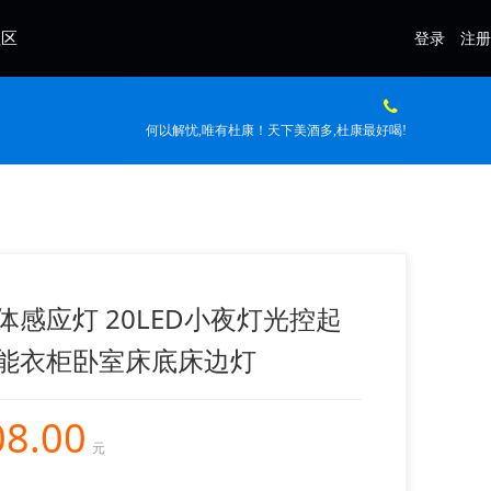
社区
登录
注册
何以解忧,唯有杜康！天下美酒多,杜康最好喝!
体感应灯 20LED小夜灯光控起
能衣柜卧室床底床边灯
08.00
元