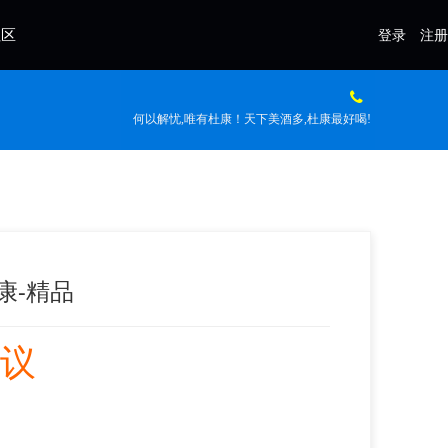
社区
登录
注册
何以解忧,唯有杜康！天下美酒多,杜康最好喝!
康-精品
议