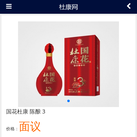
国花杜康 陈酿 3
面议
价格：